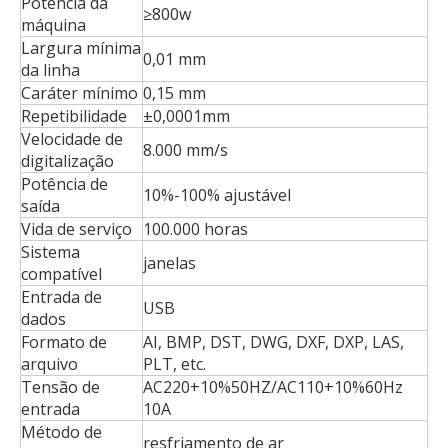
Potência da
≥800w
máquina
Largura mínima
0,01 mm
da linha
Caráter mínimo
0,15 mm
Repetibilidade
±0,0001mm
Velocidade de
8.000 mm/s
digitalização
Potência de
10%-100% ajustável
saída
Vida de serviço
100.000 horas
Sistema
janelas
compatível
Entrada de
USB
dados
Formato de
AI, BMP, DST, DWG, DXF, DXP, LAS,
arquivo
PLT, etc.
Tensão de
AC220+10%50HZ/AC110+10%60Hz
entrada
10A
Método de
resfriamento de ar