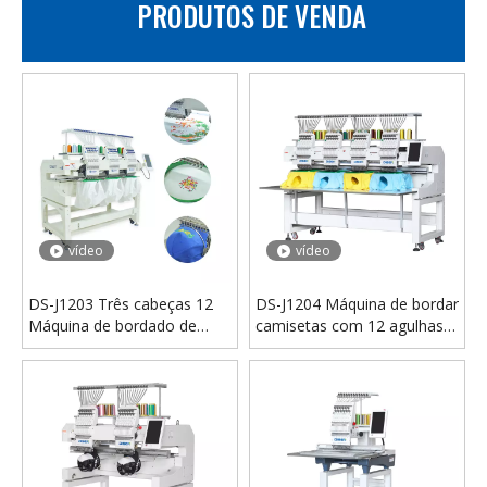
PRODUTOS DE VENDA
DS-KH004 20w 30 50 handheld desktop portátil marcador a laser raycus jpt gravura profunda máquina de marcação a laser de fibra co2
DS-KH002 Mesa dividida portátil tipo 20w 30w 50w máquina de marcação a laser de fibra CO2 com rotativo para anel de joias de metal
vídeo
vídeo
DS-J1203 Três cabeças 12
DS-J1204 Máquina de bordar
Máquina de bordado de
camisetas com 12 agulhas e
agulhas
quatro cabeças