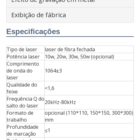
Exibição de fábrica
Especificações
Tipo de laser
laser de fibra fechada
Potência laser
10w, 20w, 30w, 50w (opcional)
Comprimento
de onda do
1064±3
laser
Qualidade do
<1,6
feixe
Frequência Q do
20kHz-80kHz
salto do laser
Formato de
opcional (110*110, 150*150, 300*300)
trabalho
mm
Profundidade
≤1
de marcação