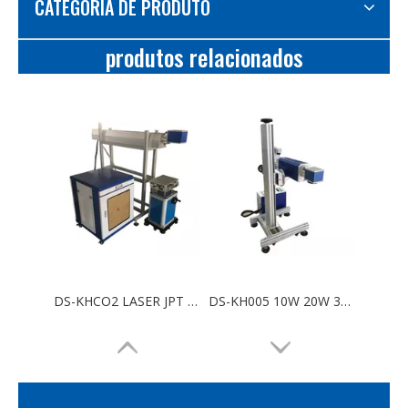
CATEGORIA DE PRODUTO
produtos relacionados
DS-KHCO2 LASER JPT MOPA Cor CO2 Máquina de marcação a laser 20W 30W 50W Marcador de laser de fibra para metal e plástico com rotativo
DS-KH005 10W 20W 30W Mini Desktop Portátil Metal Plástico Jóias Cor Código MOPA Logotipo Máquina de marcação a laser de fibra óptica RF para aço inoxidável