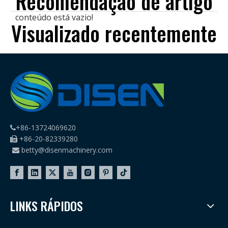
Recomendação de artigo
conteúdo está vazio!
Visualizado recentemente
+86-13724069620

+86-20-82339280

betty@disenmachinery.com

LINKS RÁPIDOS