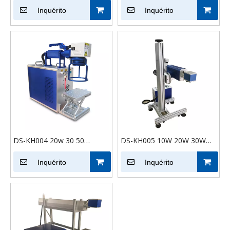
de DS-KH001 20W 30W 50W
Inquérito
máquina de marcação a
Inquérito
com giratório
laser de fibra CO2 com
rotativo para anel de joias
de metal
DS-KH004 20w 30 50
DS-KH005 10W 20W 30W
handheld desktop portátil
Mini Desktop Portátil Metal
marcador a laser raycus jpt
Inquérito
Plástico Jóias Cor Código
Inquérito
gravura profunda máquina
MOPA Logotipo Máquina de
de marcação a laser de fibra
marcação a laser de fibra
co2
óptica RF para aço
inoxidável