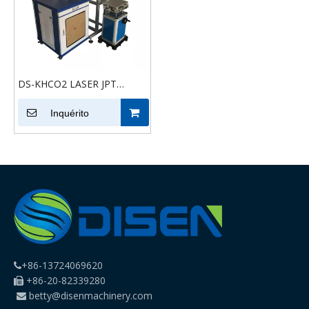
DS-KHCO2 LASER JPT
MOPA Cor CO2 Máquina de
marcação a laser 20W 30W
Inquérito
50W Marcador de laser de
fibra para metal e plástico
com rotativo
+86-13724069620

+86-20-82339280

betty@disenmachinery.com
