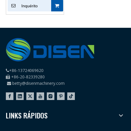
Inquérito
+86-13724069620

+86-20-82339280

betty@disenmachinery.com

LINKS RÁPIDOS