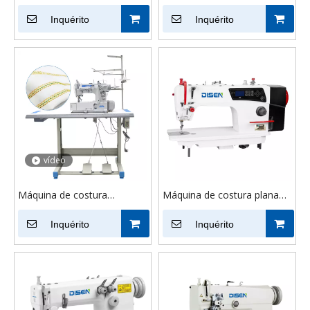
de ponto fixo para
costura de caseado
computador de
Inquérito
industrial de alta velocidade
Inquérito
acionamento direto DSC-
para camisetas esportivas,
8800 | Equipamento de
máquina de caseado reto
costura industrial
vídeo
Máquina de costura
Máquina de costura plana
industrial de alta velocidade
integrada a computador M5
DS-500D, máquina de
Inquérito
Inquérito
costura com
intertravamento de tecido
com 5 fios