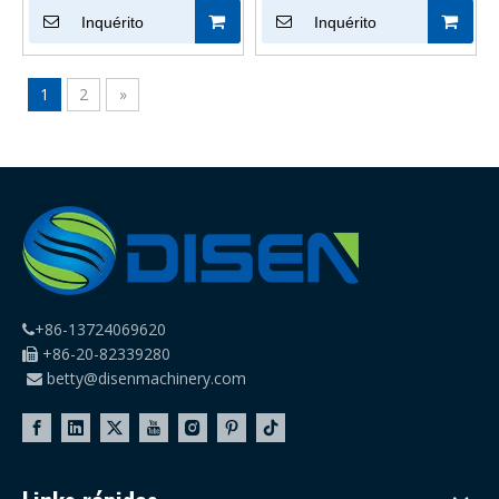
multifuncional de alta
Inquérito
costura interlock industrial
Inquérito
velocidade UFR-787 72
pontos
1
2
»
+86-13724069620

+86-20-82339280

betty@disenmachinery.com
