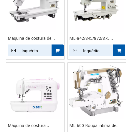
Máquina de costura de
ML-842/845/872/875
ponto de corrente industrial
Máquina de Costura de
de alta velocidade ML-
Inquérito
Couro com Agulha Dupla
Inquérito
3800/3800D
Industrial para Serviços
Pesados
Máquina de costura
ML-600 Roupa íntima de
computadorizada
alta velocidade máquina de