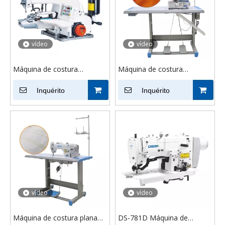
vídeo
vídeo
Máquina de costura
Máquina de costura
industrial de botões de
overlock industrial DS-747D
acionamento direto de
Inquérito
4 linhas para overedging de
Inquérito
computador DS-373D para
manga de toalha
jaqueta
vídeo
vídeo
Máquina de costura plana
DS-781D Máquina de