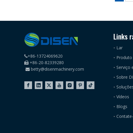
Links r
Lar
+86-13724069620

Produto
+86-20-82339280

Serviço 
betty@disenmachinery.com

Sobre D
Soluções
Vídeos
Blogs
Contate