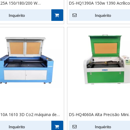
25A 150/180/200 W
DS-HQ1390A 150w 1390 Acrílic
acado de madeira acrílico PVC
Madeira Compensada Tecido C
2 máquina de corte e gravação a
Inquérito
Cortador a Laser Co2 Cnc Laser
Inquérito
Preço da Máquina de Corte
10A 1610 3D Co2 máquina de
DS-HQ4060A Alta Precisão Mini
laser e máquina de gravação para
Multifuncional 4060 Couro Acríli
cristal PVC couro borracha
Inquérito
Plástico Madeira Cortador a Las
Inquérito