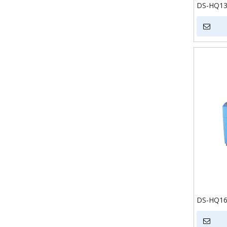
DS-HQ13
contrapl
couro Co
laser
DS-HQ16
corte a 
acrílico 