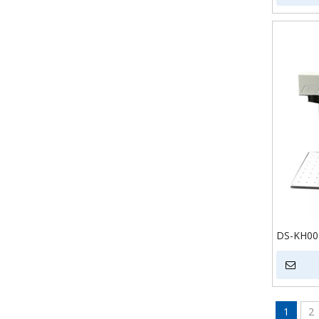
madeira 
DS-KH002
30w 50w 
fibra CO2
de metal
1
2