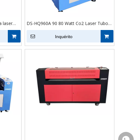
 laser
DS-HQ960A 90 80 Watt Co2 Laser Tubo
960 Abs PCB Madeira Acrílico Co2
Máquina de Corte e Gravação a Laser
Inquérito
+86-13