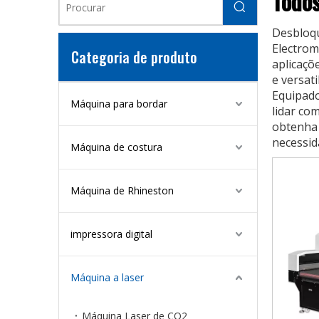
Todos
Desbloqu
Electrom
Categoria de produto
aplicaçõ
e versat
Equipado
Máquina para bordar
lidar co
obtenha 
necessid
Máquina de costura
Máquina de Rhineston
impressora digital
Máquina a laser
Máquina Laser de CO2