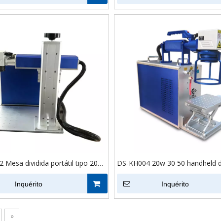
pedra vidro
6040 Máquinas de Gravação a L
 Mesa dividida portátil tipo 20w
DS-KH004 20w 30 50 handheld 
máquina de marcação a laser de
portátil marcador a laser raycus 
 com rotativo para anel de joias
Inquérito
gravura profunda máquina de m
Inquérito
laser de fibra co2
»