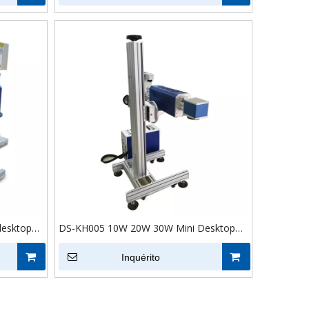
aser
desktop
DS-KH005 10W 20W 30W Mini Desktop
jpt
Portátil Metal Plástico Jóias Cor Código
arcação a
MOPA Logotipo Máquina de marcação a
Inquérito
laser de fibra óptica RF para aço
inoxidável