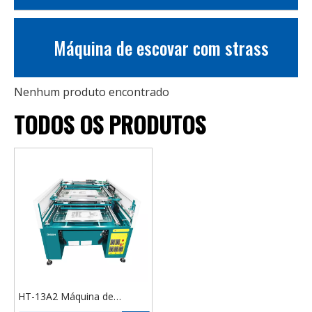
Máquina de escovar com strass
Nenhum produto encontrado
TODOS OS PRODUTOS
HT-13A2 Máquina de
perfuração de escova