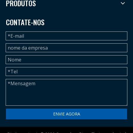
PRODUTOS
CONTATE-NOS
ENVIE AGORA