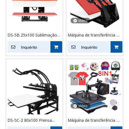
vídeo
DS-5B 25x100 Sublimação
Máquina de transferência de
de dois lados, impressão
calor de sublimação de 70 ×
térmica, cordão,
Inquérito
100 de grande formato
Inquérito
impressora, máquina de
impressão por transferência
vídeo
DS-5C-2 80x100 Prensa
Máquina de transferência de
Térmica Automática de
calor tipo combinada DS-8