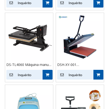
Grande Formato
Inquérito
em 1 para camiseta, caneca,
Inquérito
Transferência Automática
chapéu, placa, bolsa,
Personalizar Máquina de
impressão por sublimação
Sublimação Prensa de T-
shirt
DS-TL4060 Máquina manual
DSH-XY-001
de impressão de
38*38/40*50/40*60cm
transferência térmica 40*60
Inquérito
Máquina de prensa térmica
Inquérito
cm Multifuncional
para máquina de sublimação
Sublimação de alta pressão
de camisetas, transferência
Impressora de camisetas
de calor de vestuário