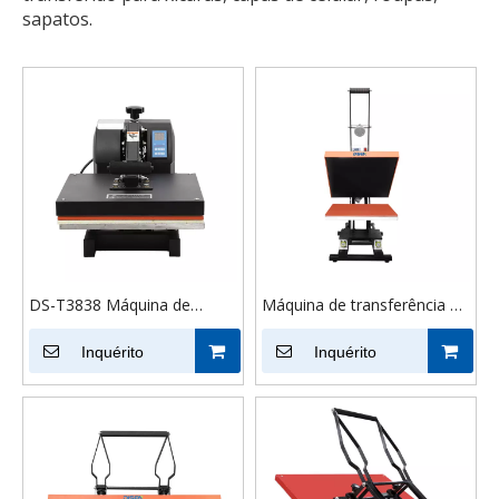
sapatos.
DS-T3838 Máquina de
Máquina de transferência de
prensa térmica manual
tecido DS-5B 40x60 T-shirt
Inquérito
Sublimação máquina de
Inquérito
pressão quente