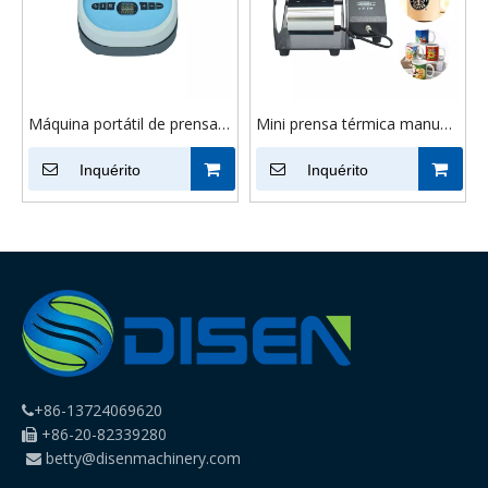
Máquina portátil de prensa
Mini prensa térmica manual
térmica de sublimação com
digital, copos, canecas,
base de segurança mini
Inquérito
prensa térmica por
Inquérito
transferência de calor para
sublimação
camiseta
+86-13724069620

+86-20-82339280

betty@disenmachinery.com
