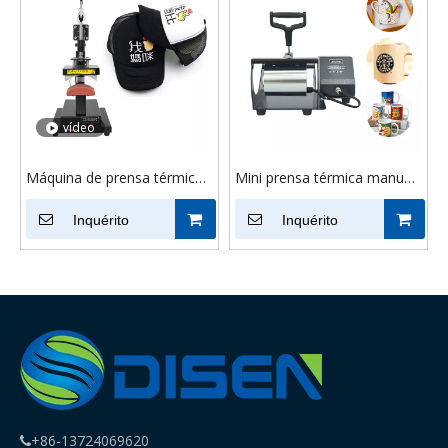
caneca
vídeo
Máquina de prensa térmica
Mini prensa térmica manual
para chapéus DS-Cap 8 * 15
digital, copos, canecas,
CM | DISEN Máquina de
Inquérito
prensa térmica por
Inquérito
transferência por
sublimação
sublimação de tampas
+86-13724069620
