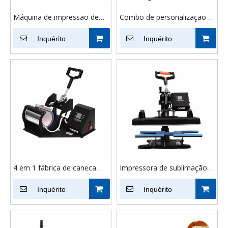
Máquina de impressão de
Combo de personalização 6
transferência digital de
em 1 Máquina de
sublimação de placa de 8
Inquérito
transferência de prensa de
Inquérito
polegadas para impressão
calor de caneta de alta
de elemento de
pressão para impressão de
aquecimento de alumínio
caneta Máquina de
sublimação de caneta fácil
de usar
4 em 1 fábrica de caneca
Impressora de sublimação
digital máquina de pressão
máquina de prensa de
térmica máquina de
Inquérito
transferência térmica de
Inquérito
transferência térmica de
sapatas planas digitais de
caneca máquina de
alta qualidade Máquina de
impressão de sublimação de
prensa térmica de sapatas