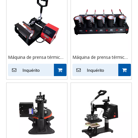
Máquina de prensa térmica
Máquina de prensa térmica
para canecas Impressão de
de copo 5 em 1 para copo
caneca por sublimação de
Inquérito
de sublimação
Inquérito
prensa térmica para copo
11oz