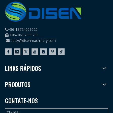
+86-13724069620

+86-20-82339280

betty@disenmachinery.com

LINKS RÁPIDOS
PRODUTOS
CONTATE-NOS