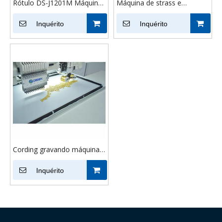
Rótulo DS-J1201M Máquina
Máquina de strass e
de bordado de cabeça única
bordado misto de correção
para fábrica
Inquérito
quente para tecido
Inquérito
Cording gravando máquina
de bordar 1200*500mm
boné chapéu bordado
Inquérito
bordado