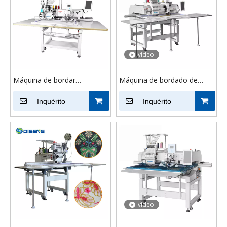
vídeo
Máquina de bordar
Máquina de bordado de
multifuncional com strass
gravação de cordão 9/12
para computador
Inquérito
agulhas para tecido
Inquérito
vídeo